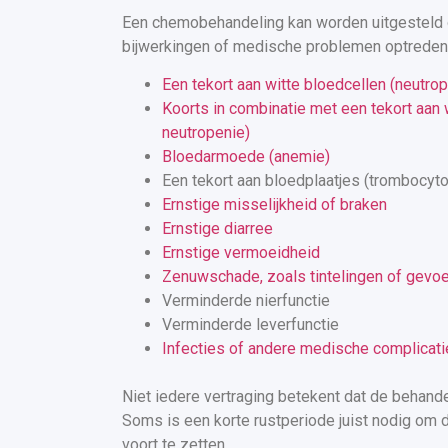
Een chemobehandeling kan worden uitgesteld
bijwerkingen of medische problemen optreden,
Een tekort aan witte bloedcellen (neutro
Koorts in combinatie met een tekort aan w
neutropenie)
Bloedarmoede (anemie)
Een tekort aan bloedplaatjes (trombocyt
Ernstige misselijkheid of braken
Ernstige diarree
Ernstige vermoeidheid
Zenuwschade, zoals tintelingen of gevoe
Verminderde nierfunctie
Verminderde leverfunctie
Infecties of andere medische complicat
Niet iedere vertraging betekent dat de behande
Soms is een korte rustperiode juist nodig om
voort te zetten.