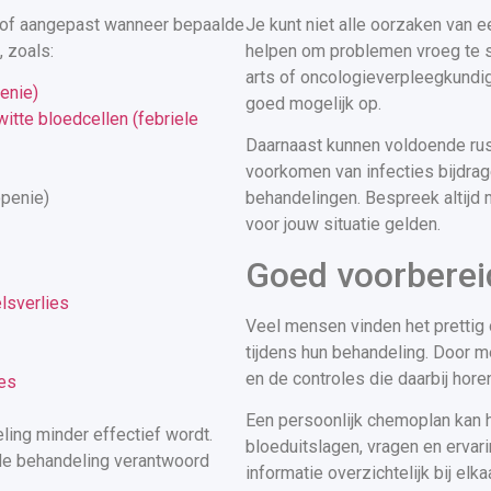
 of aangepast wanneer bepaalde
Je kunt niet alle oorzaken van 
 zoals:
helpen om problemen vroeg te si
arts of oncologieverpleegkundi
penie)
goed mogelijk op.
itte bloedcellen (febriele
Daarnaast kunnen voldoende rus
voorkomen van infecties bijdra
openie)
behandelingen. Bespreek altijd 
voor jouw situatie gelden.
Goed voorberei
lsverlies
Veel mensen vinden het prettig
tijdens hun behandeling. Door me
en de controles die daarbij horen
ies
Een persoonlijk chemoplan kan hi
ling minder effectief wordt.
bloeduitslagen, vragen en ervari
 de behandeling verantwoord
informatie overzichtelijk bij el