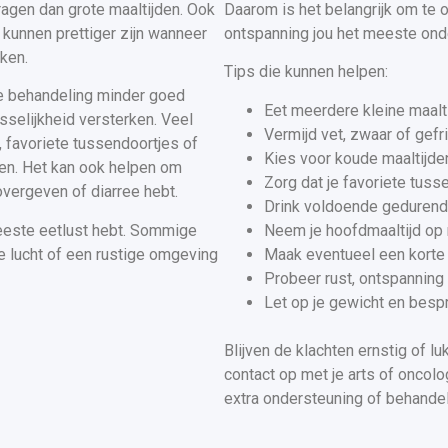
agen dan grote maaltijden. Ook
Daarom is het belangrijk om te
kunnen prettiger zijn wanneer
ontspanning jou het meeste ond
ken.
Tips die kunnen helpen:
 behandeling minder goed
Eet meerdere kleine maalt
sselijkheid versterken. Veel
Vermijd vet, zwaar of gefr
, favoriete tussendoortjes of
Kies voor koude maaltijde
en. Het kan ook helpen om
Zorg dat je favoriete tuss
overgeven of diarree hebt.
Drink voldoende gedurend
este eetlust hebt. Sommige
Neem je hoofdmaaltijd op
e lucht of een rustige omgeving
Maak eventueel een korte 
Probeer rust, ontspanning 
Let op je gewicht en besp
Blijven de klachten ernstig of l
contact op met je arts of oncol
extra ondersteuning of behandel