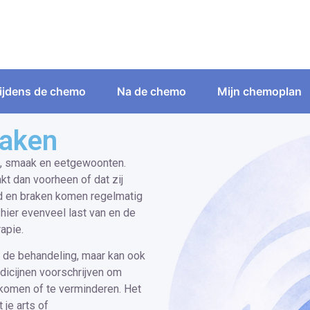
ijdens de chemo
Na de chemo
Mijn chemoplan
raken
t, smaak en eetgewoonten.
 dan voorheen of dat zij
id en braken komen regelmatig
 hier evenveel last van en de
apie.
a de behandeling, maar kan ook
dicijnen voorschrijven om
rkomen of te verminderen. Het
je arts of