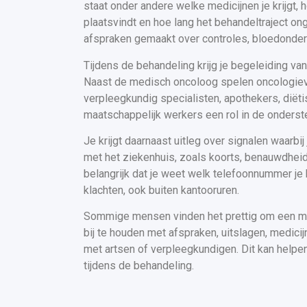
staat onder andere welke medicijnen je krijgt,
plaatsvindt en hoe lang het behandeltraject o
afspraken gemaakt over controles, bloedonde
Tijdens de behandeling krijg je begeleiding va
Naast de medisch oncoloog spelen oncologie
verpleegkundig specialisten, apothekers, dië
maatschappelijk werkers een rol in de ondersteu
Je krijgt daarnaast uitleg over signalen waarbi
met het ziekenhuis, zoals koorts, benauwdheid 
belangrijk dat je weet welk telefoonnummer je k
klachten, ook buiten kantooruren.
Sommige mensen vinden het prettig om een map,
bij te houden met afspraken, uitslagen, medic
met artsen of verpleegkundigen. Dit kan help
tijdens de behandeling.