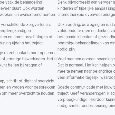
 hoe vaak de behandeling
Denk bijvoorbeeld aan vervoer na
ngeveer duurt. Ook worden
kinderen of tijdelijke aanpassin
rzoeken en evaluatiemomenten.
chemotherapie evenveel energie
n verschillende zorgverleners.
Ook voeding, beweging en rust s
verpleegkundigen,
voldoende te eten en drinken vó
tisten en soms psychologen of
bestaande klachten of gezondhe
ning tijdens het traject.
sommige behandelingen kan extra
nodig zijn.
j je direct contact moet opnemen
of ernstige bijwerkingen. Het is
Veel mensen ervaren spanning o
unt bellen bij vragen of
Dat is normaal. Het kan helpen 
mee te nemen naar belangrijke g
veel informatie tegelijk, waardoo
 schrift of digitaal overzicht
ijnen en vragen voor gesprekken
Goede communicatie met jouw beh
en om meer overzicht te houden
traject. Geef veranderingen, klac
verpleegkundige. Hierdoor kunn
nodig sneller ondersteuning bie